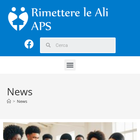
News
>
News